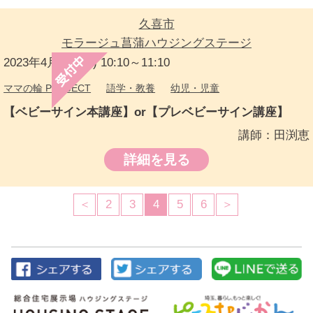
久喜市
モラージュ菖蒲ハウジングステージ
2023年4月5日(水) 10:10～11:10
ママの輪 PROJECT
語学・教養
幼児・児童
【ベビーサイン本講座】or【プレベビーサイン講座】
講師：田渕恵
詳細を見る
＜
2
3
4
5
6
＞