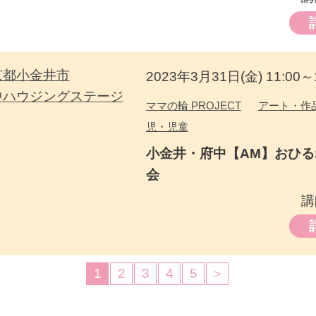
京都小金井市
2023年3月31日(金) 11:00～1
中ハウジングステージ
ママの輪 PROJECT
アート・作
児・児童
小金井・府中【AM】おひ
会
講
1
2
3
4
5
＞