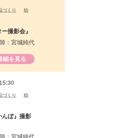
品づくり
幼
ター撮影会』
師：宮城純代
詳細を見る
5:30
品づくり
幼
かんぼ』撮影
師：宮城純代